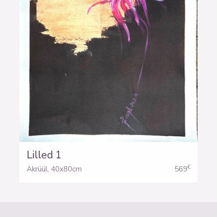
Lilled 1
€
Akrüül
,
40x80cm
569