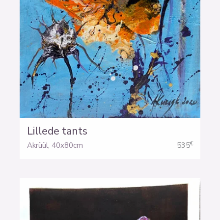
Lillede tants
€
Akrüül
,
40x80cm
535