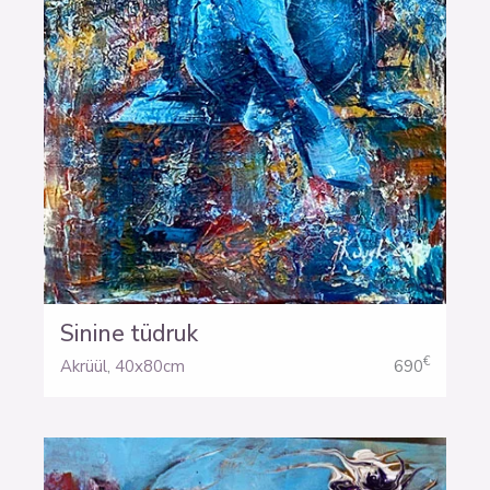
Sinine tüdruk
€
Akrüül
,
40x80cm
690