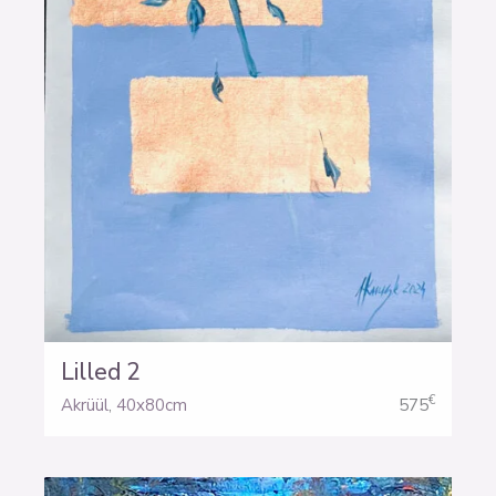
Lilled 2
€
Akrüül
,
40x80cm
575