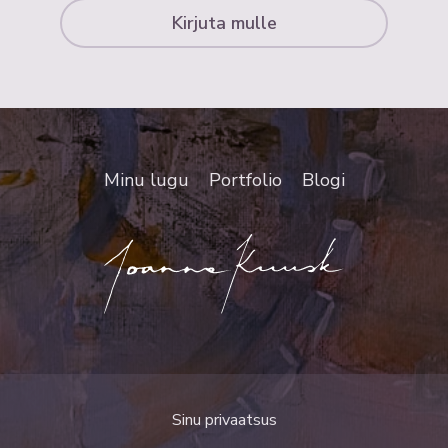
Kirjuta mulle
Minu lugu
Portfolio
Blogi
Sinu privaatsus