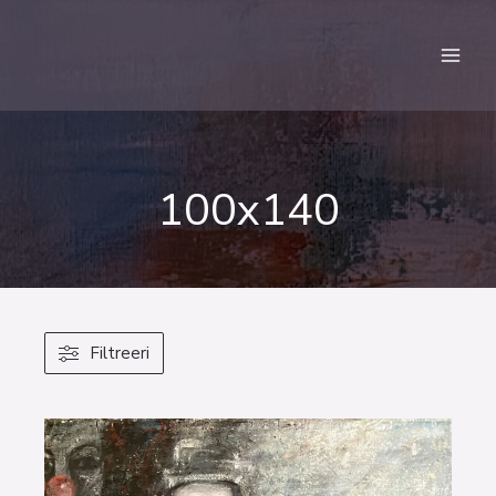
Skip
to
content
100x140
Filtreeri