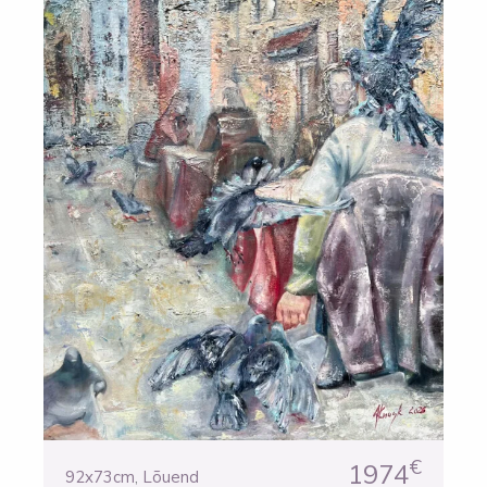
€
1974
92x73cm
,
Lõuend