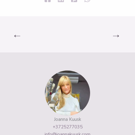
←
→
Joanna Kuusk
+3725277035
info@joannakuusk.com