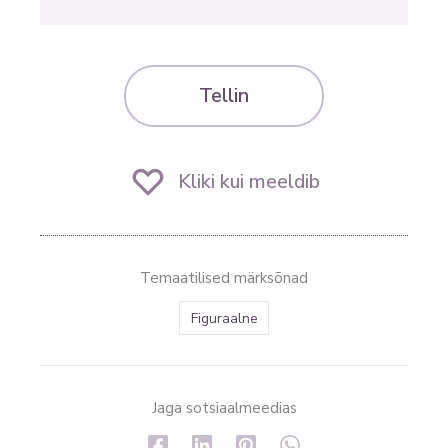
Tellin
Kliki kui meeldib
Temaatilised märksõnad
Figuraalne
Jaga sotsiaalmeedias