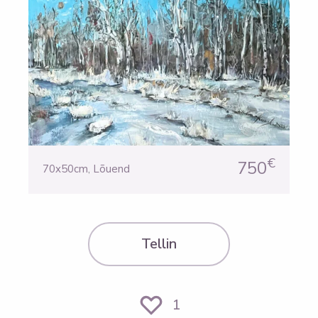
€
750
70x50cm
,
Lõuend
Tellin
1