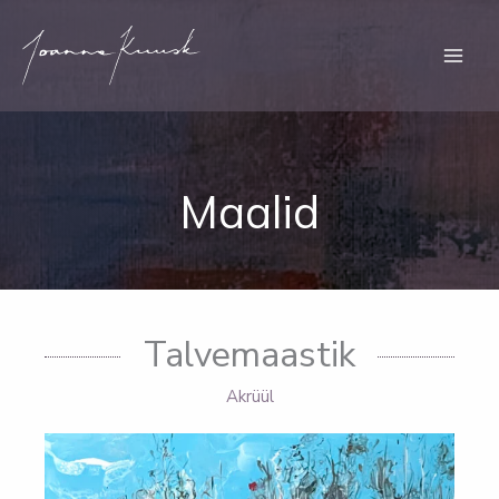
Skip
to
content
Maalid
Talvemaastik
Akrüül