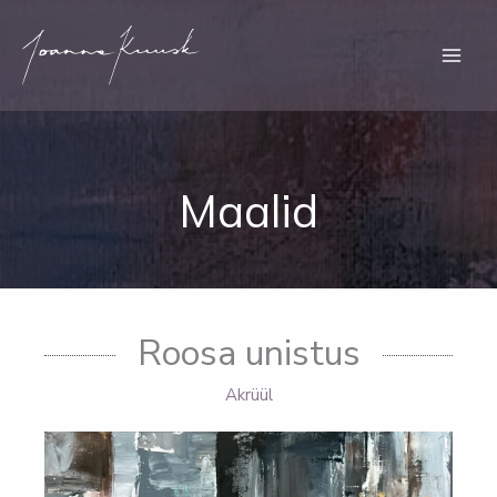
Skip
to
content
Maalid
Roosa unistus
Akrüül