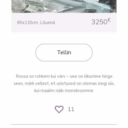
€
3250
80x120cm
,
Lõuend
Tellin
Roosa on rohkem kui värv – see on liikumine hinge
sees, märk sellest, et unistused on olemas isegi siis,
kui maailm näib monokroomne.
11