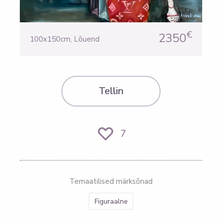
€
2350
100x150cm
,
Lõuend
Tellin
7
Temaatilised märksõnad
Figuraalne