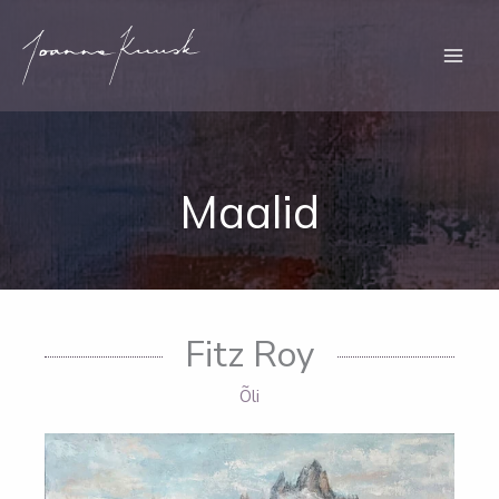
Skip
to
content
Maalid
Fitz Roy
Õli