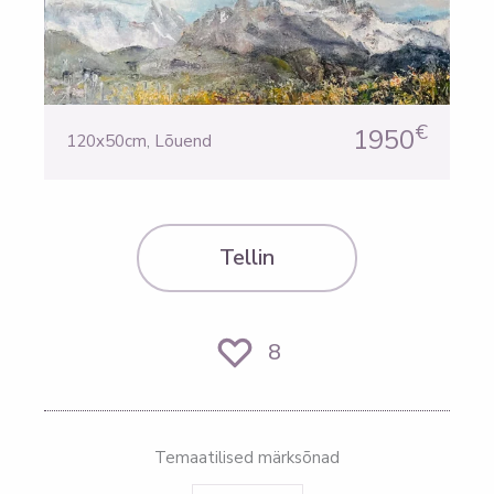
€
1950
120x50cm
,
Lõuend
Tellin
8
Temaatilised märksõnad