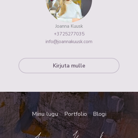
Joanna Kuusk
+3725277035
info@joannakuusk.com
Kirjuta mulle
Minu lugu
Portfolio
Blogi